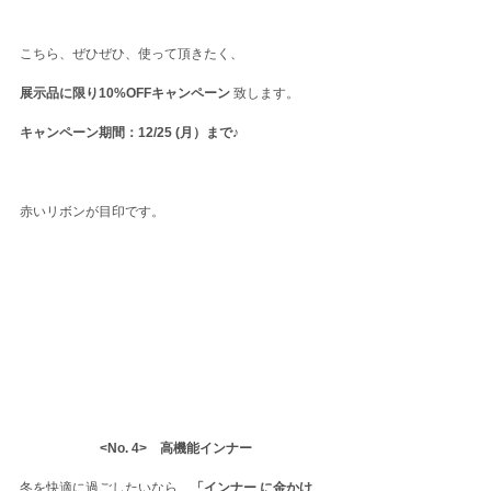
こちら、ぜひぜひ、使って頂きたく、
展示品に限り10%OFFキャンペーン 
致します。
キャンペーン期間：12/25 (月）まで♪
赤いリボンが目印です。
　<No. 4>　高機能インナー　
冬を快適に過ごしたいなら、
「インナー に金かけ