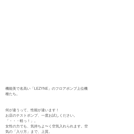
機能美で名高い「LEZYNE」のフロアポンプ上位機
種たち。
何が違うって、性能が違います！
お店のテストポンプ、一度お試しください。
「・・・軽っ！」。
女性の力でも、気持ちよ〜く空気入れられます。空
気の「入り方」まで、上質。