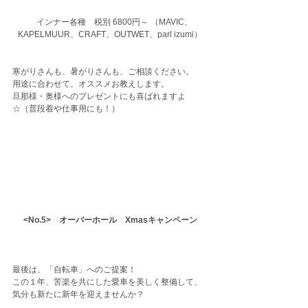
　インナー各種　税別 6800円～ （MAVIC、
KAPELMUUR、CRAFT、OUTWET、parl izumi）
寒がりさんも、暑がりさんも、ご相談ください。
用途に合わせて、オススメお教えします。
旦那様・奥様へのプレゼントにも喜ばれますよ
☆（普段着や仕事用にも！）
 <No.5>　オーバーホール　Xmasキャンペーン 
最後は、「自転車」へのご提案！
この１年、苦楽を共にした愛車を美しく整備して、
気分も新たに新年を迎えませんか？