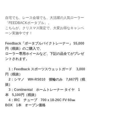
自宅でも、レース会場でも、大活躍の人気ローラー
「FEEDBACKポータブル」。
こちらが、クリスマス限定で、大変お得なキャンペ
ーン実施中です！
Feedback「ポータブルバイクトレーナー」 55,000
円（税抜）のご購入で、
ローラー専用ホイールなど、下記の品全てがプレゼ
ントされます。
　1：Feedback スポーツスウェットガード 　3,000
円（税抜）
　2：シマノ　WH-RS010　後輪のみ　7,667円（税
抜）
　3：Continental　ホームトレーナー タイヤ　1
本　5,100円（税抜）
　4：IRC　チューブ　700ｘ18-26C FV 60㎜ 
BOX　1本　オープン価格