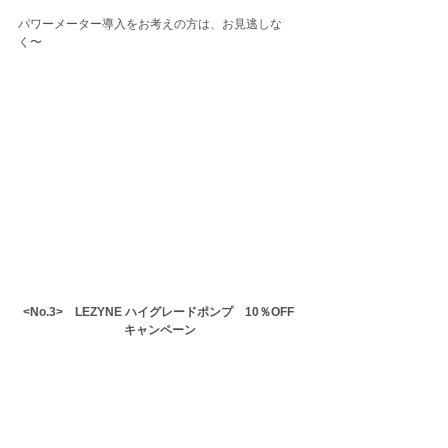
パワーメーター導入をお考えの方は、お見逃しな
く〜
<No.3>　LEZYNE ハイグレードポンプ　10％OFF 
キャンペーン