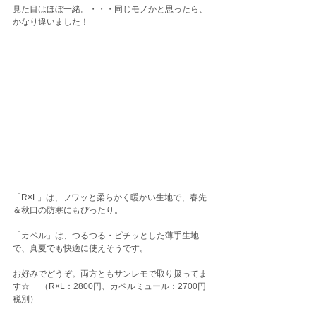
見た目はほぼ一緒。・・・同じモノかと思ったら、
かなり違いました！
「R×L」は、フワッと柔らかく暖かい生地で、春先
＆秋口の防寒にもぴったり。
「カペル」は、つるつる・ピチッとした薄手生地
で、真夏でも快適に使えそうです。
お好みでどうぞ。両方ともサンレモで取り扱ってま
す☆ 　（R×L：2800円、カペルミュール：2700円 
税別）