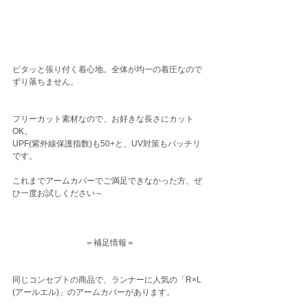
ピタッと張り付く着心地。全体が均一の着圧なので
ずり落ちません。
フリーカット素材なので、お好きな長さにカット
OK。
UPF(紫外線保護指数)も50+と、UV対策もバッチリ
です。
これまでアームカバーでご満足できなかった方、ぜ
ひ一度お試しください～
＝補足情報＝
同じコンセプトの商品で、ランナーに人気の「R×L 
(アールエル)」のアームカバーがあります。