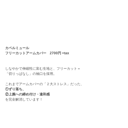
カペルミュール 
フリーカットアームカバー　2700円 +tax　
しなやかで伸縮性に富む生地と、フリーカット＝
「切りっぱなし」の袖口を採用。
これまでアームカバーの「２大ストレス」だった、
①ずり落ち、
②上腕への締め付け・違和感　　
を完全解消しています！