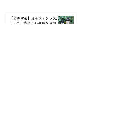
【暑さ対策】真空ステンレスボ
トルで、内側から身体を冷や
す！
7月18日
YONEXがやってきます！最新
TRACE ＆ 最軽量SLD 試乗会
★7/26日★
7月11日
オルベア / サーヴェロ 2027予約
受付中
6月26日