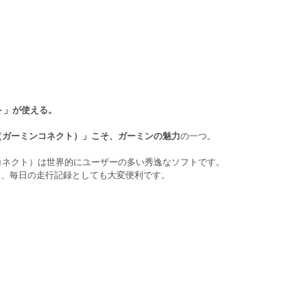
ト」が使える。
ECT（ガーミンコネクト）」こそ、ガーミンの魅力
の一つ。
ーミンコネクト）は世界的にユーザーの多い秀逸なソフトです。
え、毎日の走行記録としても大変便利です。