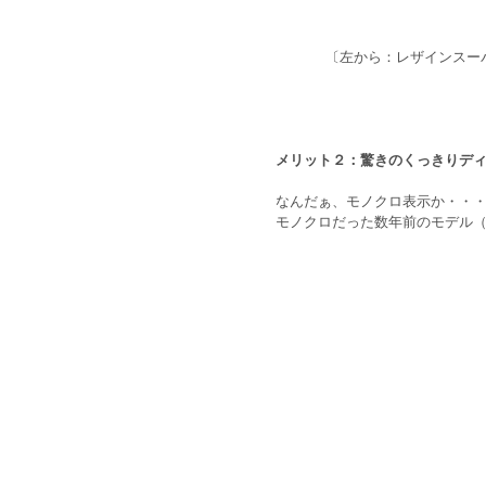
〔左から：レザインスーパー
メリット２：驚きのくっきりデ
なんだぁ、モノクロ表示か・・
モノクロだった数年前のモデル（