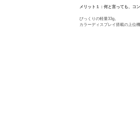
メリット１：何と言っても、コ
びっくりの軽量33g。
カラーディスプレイ搭載の上位機種