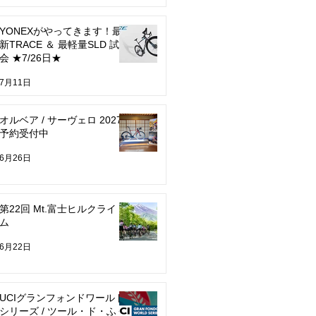
YONEXがやってきます！最
新TRACE ＆ 最軽量SLD 試乗
会 ★7/26日★
7月11日
オルベア / サーヴェロ 2027
予約受付中
6月26日
第22回 Mt.富士ヒルクライ
ム
6月22日
UCIグランフォンドワールド
シリーズ / ツール・ド・ふく