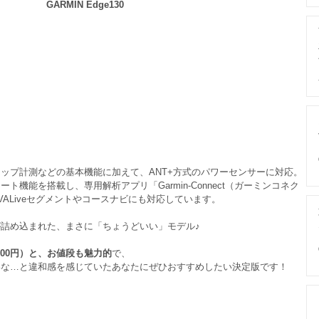
GARMIN Edge130 
ップ計測などの基本機能に加えて、ANT+方式のパワーセンサーに対応。
ート機能を搭載し、専用解析アプリ「Garmin-Connect（ガーミンコネク
VALiveセグメントやコースナビにも対応しています。
詰め込まれた、まさに「ちょうどいい」モデル♪
,800円）と、お値段も魅力的
で、
いな…と違和感を感じていたあなたにぜひおすすめしたい決定版です！