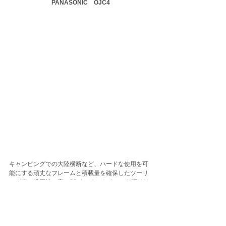
PANASONIC　OJC4
キャンピングでの大陸横断など、ハードな使用を可
能にする頑丈なフレームと積載量を確保したツーリ
ング車。汎用性の高い26インチのホイールや泥はけ
の良いカンチブレーキ、故障などのトラブルが少な
いダブルレバーを採用しています。