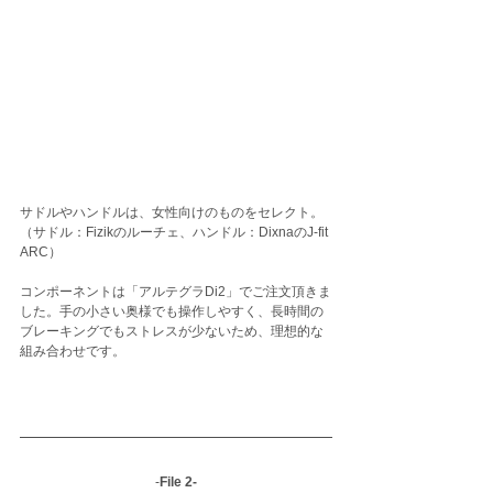
サドルやハンドルは、女性向けのものをセレクト。
（サドル：Fizikのルーチェ、ハンドル：DixnaのJ-fit 
ARC）
コンポーネントは「アルテグラDi2」でご注文頂きま
した。手の小さい奥様でも操作しやすく、長時間の
ブレーキングでもストレスが少ないため、理想的な
組み合わせです。
-
File 2-