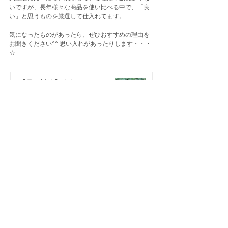
いですが、長年様々な商品を使い比べる中で、「良
い」と思うものを厳選して仕入れてます。
気になったものがあったら、ぜひおすすめの理由を
お聞きください^^ 思い入れがあったりします・・・
☆
【暑さ対策】真空ステンレスボ
トルで、内側から身体を冷や
す！
7月18日
YONEXがやってきます！最新
TRACE ＆ 最軽量SLD 試乗会
★7/26日★
7月11日
オルベア / サーヴェロ 2027予約
受付中