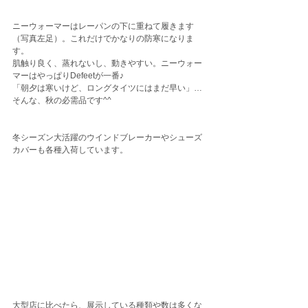
ニーウォーマーはレーパンの下に重ねて履きます
（写真左足）。これだけでかなりの防寒になりま
す。
肌触り良く、蒸れないし、動きやすい。ニーウォー
マーはやっぱりDefeetが一番♪ 
「朝夕は寒いけど、ロングタイツにはまだ早い」…
そんな、秋の必需品です^^
冬シーズン大活躍のウインドブレーカーやシューズ
カバーも各種入荷しています。
大型店に比べたら、展示している種類や数は多くな