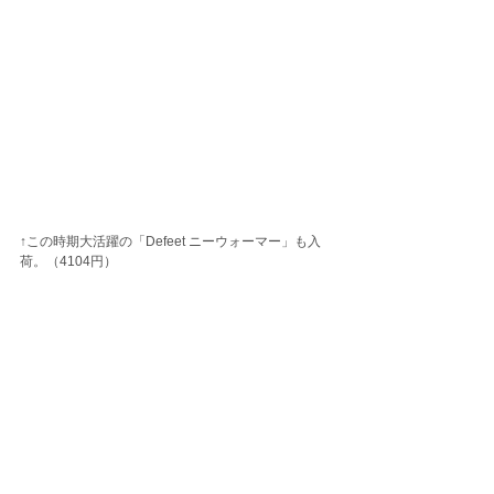
↑この時期大活躍の「Defeet ニーウォーマー」も入
荷。（4104円）