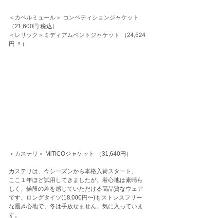
＜カペルミュール＞ コンペティションジャケット 
（21,600円 税込）
＜レリック＞ミディアムベントジャケット （24,624
円 〃）
＜カステリ＞ MITICOジャケット （31,640円）
カステリは、今シーズンから本格入荷スタート。
ここ１年ほど試用してきましたが、着心地は素晴ら
しく、値段の差を感じていただける高品質なウェア
です。ロングタイツ(18,000円〜)もストレスフリー
な履き心地で、冬は手放せません。気に入っていま
す。