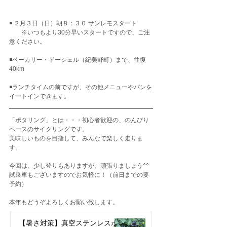
◾️ ２月３日（日）朝８：３０ サンレモスタート
　　※いつもより30分早いスタートですので、ご注
意ください。
◾️ベーカリー・ドーシェル（紀美野町）まで、往復
40km
◾️ランチタイムの前ですが、その他メニューやパンを
イートインできます。
「ポタリング」とは・・・初心者歓迎の、のんびり
ペースのサイクリングです。
美味しいものを目指して、みんなで楽しく走りま
す。
今回は、少し登りもありますが、頑張りましょう^^
試乗車もございますのでお気軽に！（前日までの要
予約）
本年もどうぞよろしくお願い致します。
【暑さ対策】真空ステンレスボ