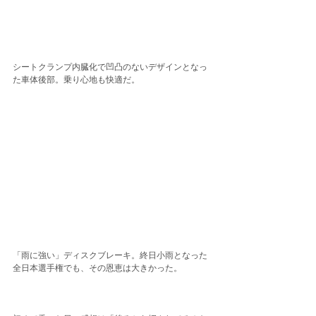
シートクランプ内臓化で凹凸のないデザインとなっ
た車体後部。乗り心地も快適だ。
「雨に強い」ディスクブレーキ。終日小雨となった
全日本選手権でも、その恩恵は大きかった。