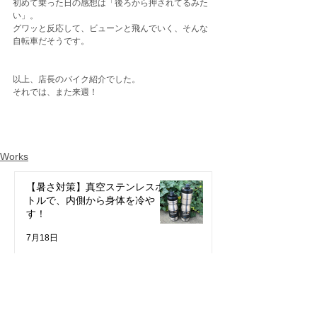
初めて乗った日の感想は「後ろから押されてるみた
い」。
グワッと反応して、ビューンと飛んでいく、そんな
自転車だそうです。
以上、店長のバイク紹介でした。
それでは、また来週！
Works
【暑さ対策】真空ステンレスボ
トルで、内側から身体を冷や
す！
7月18日
YONEXがやってきます！最新
TRACE ＆ 最軽量SLD 試乗会
★7/26日★