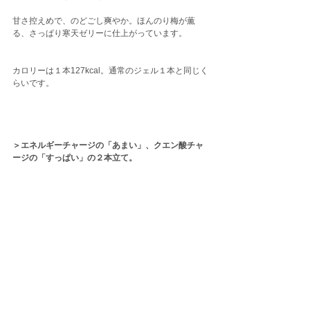
甘さ控えめで、のどごし爽やか。ほんのり梅が薫
る、さっぱり寒天ゼリーに仕上がっています。
カロリーは１本127kcal。通常のジェル１本と同じく
らいです。
＞エネルギーチャージの「あまい」、クエン酸チャ
ージの「すっぱい」の２本立て。