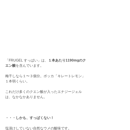
「FRUGEL すっぱい」は、
１本あたり1190mgのク
エン酸
を含んでいます。
梅干しなら１〜３個分。ポッカ「キレートレモン」
１本弱くらい。
これだけ多くのクエン酸が入ったエナジージェル
は、なかなかありません。
・・・しかも、すっぱくない！
塩漬けしていない自然なウメの酸味です。