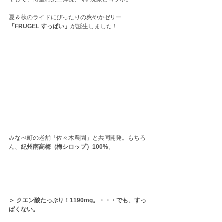
夏＆秋のライドにぴったりの爽やかゼリー
「FRUGEL すっぱい」
が誕生しました！
みなべ町の老舗「佐々木農園」と共同開発。もちろ
ん、
紀州南高梅（梅シロップ）100%
。
＞ クエン酸たっぷり！1190mg。・・・でも、すっ
ぱくない。