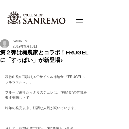
SANREMO
2019年9月13日
第２弾は梅農家とコラボ！FRUGEL
に「すっぱい」が新登場♪
和歌山発の”美味しい” サイクル補給食 『FRUGEL～
フルジェル～』。
フルーツ果汁たっぷりのジュレは、”補給食”の常識を
覆す美味しさで、
昨年の発売以来、好調な人気が続いています。
そして、待望の第二弾は、”梅”農家とコラボ。