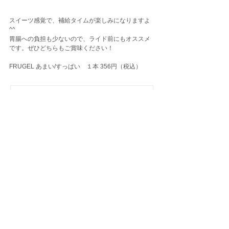
スイーツ感覚で、補給タイムが楽しみになりますよ
^^
胃腸への負担も少ないので、ライド前にもオススメ
です。ぜひどちらもご賞味ください！
FRUGEL あまい/すっぱい　１本 356円（税込）
【暑さ対策】真空ステンレスボ
トルで、内側から身体を冷や
す！
7月18日
YONEXがやってきます！最新
TRACE ＆ 最軽量SLD 試乗会
★7/26日★
7月11日