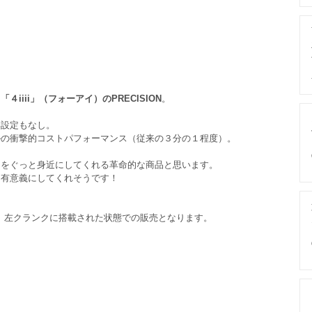
ー
「４iiii」（フォーアイ）のPRECISION
。
い設定もなし。
ルの衝撃的コストパフォーマンス（従来の３分の１程度）。
」をぐっと身近にしてくれる革命的な商品と思います。
、有意義にしてくれそうです！
、左クランクに搭載された状態での販売となります。