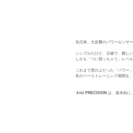
先日来、大反響のパワーセンサ
シンプルだけど、正確で、難し
しかも「つい買っちゃう」レベ
これまで雲の上だった「パワー
冬のベーストレーニング期間を
４iiii PRECISION
 は、基本的に