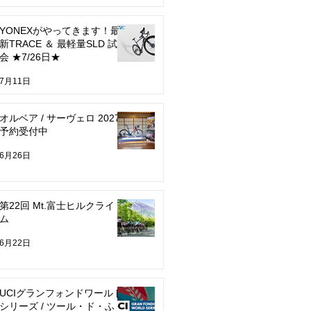
YONEXがやってきます！最
新TRACE ＆ 最軽量SLD 試乗
会 ★7/26日★
7月11日
オルベア / サーヴェロ 2027
予約受付中
6月26日
第22回 Mt.富士ヒルクライ
ム
6月22日
UCIグランフォンドワールド
シリーズ / ツール・ド・ふく