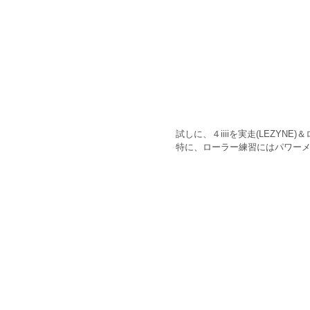
試しに、４iiiiを実走(LEZY
特に、ローラー練習にはパワーメ