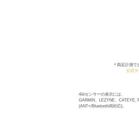
＊両足計測でき
公式サ
4iiiiセンサーの表示には、
GARMIN、LEZYNE、CATEYE
(ANT+/Bluetooth両対応)。