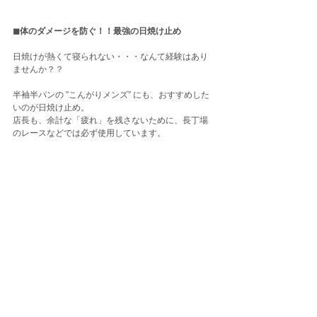
◼︎体のダメージを防ぐ！！最強の日焼け止め
日焼けが熱くて寝られない・・・なんて経験はあり
ませんか？？
半袖半パンの ”こんがりメンズ” にも、おすすめした
いのが日焼け止め。
店長も、余計な「疲れ」を残さないために、長丁場
のレースなどでは必ず使用しています。
WAKO’S アグレッシブデザイン・サンプロテクト
（大）3500円、（トラベルセット）3900円