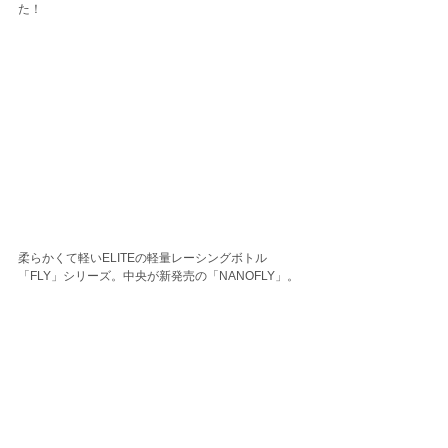
た！
柔らかくて軽いELITEの軽量レーシングボトル
「FLY」シリーズ。中央が新発売の「NANOFLY」。