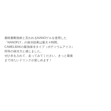
最軽量断熱材と言われるNANOゲルを使用した
「NANOFLY」の保冷効果は最大４時間。
CAMELBAKの最強保冷タイプ（ポディウムアイス）
同等の保冷力と感じました。
ぜひ氷を入れて、走ってみてください。きっと最後
まで冷たいドリンクが楽しめます！