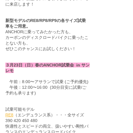
に来店します！
新型モデルのRE8/RP8/RP9の各サイズ試乗
車をご用意。
ANCHORに乗ってみたかった方も、
カーボンのディスクロードバイクに乗ったこ
とない方も、
ぜひこのチャンスにお試しください！
３月23日（日）春のANCHOR試乗会  in サン
レモ
　午前：8:00〜アサランで試乗 (ご予約優先)
　午後：12:00〜16:00  (30分目安に試乗/ご
予約も承ります)
試乗可能モデル
RE8
（エンデュランス系）・・・全サイズ 
390 420 450 480
快適性とスピードの両立、扱いやすい剛性バ
ランスのエンデュランスロードバイク