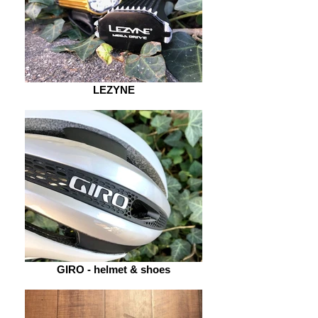
ル：
Shimano
MAVIC
105
KSYRIUM
30
-9.4kg
LEZYNE
GIRO - helmet & shoes