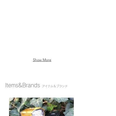
MERIDA SCULTURA 200 ¥192,000
ク
レ
ブ
ー
-
レ
ム
ア
ー
（デ
ル
キ）
ィ
ミ
-
ス
フ
SCOTT SPEEDSTER 10 ¥255,000
Shimano
ク
レ
Tiagra
ブ
ー
-
レ
ム
ア
ー
（デ
ル
キ）
ィ
ミ
-
ス
フ
Show More
Shimano105
ク
レ
-
ブ
ー
ア
レ
ム
ッ
ー
（デ
プ
キ）
ィ
グ
-
ス
Items&Brands
アイテム＆ブランド
レ
Shimano
ク
ー
Sora
ブ
ド
レ
ホ
ー
イ
キ）
ー
-