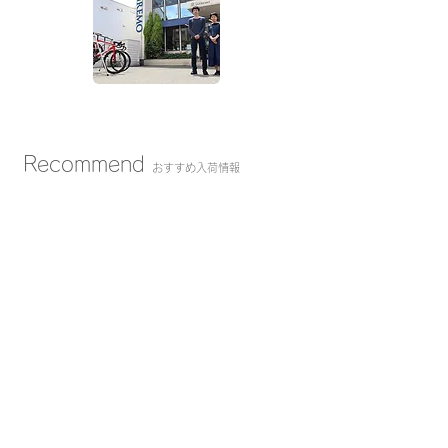
Recommend
おすすめ入荷情報
SCOTT SPEEDSTER 20 ¥210,000
-
ア
ル
ミ
フ
RIDLEY FENIX SLA (MAVIC KSYRIUM30)¥198,000
レ
ー
-
ム
ア
（デ
ル
ィ
ミ
ス
フ