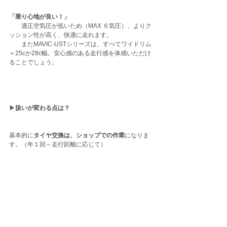
「乗り心地が良い！」
　　適正空気圧が低いため（MAX ６気圧）、よりク
ッション性が高く、快適に走れます。
　　またMAVIC-USTシリーズは、すべてワイドリム
＝25cか28c幅。安心感のある走行感を体感いただけ
ることでしょう。
▶︎
扱いが変わる点は？
基本的に
タイヤ交換は、ショップでの作業
になりま
す。（年１回～走行距離に応じて）　