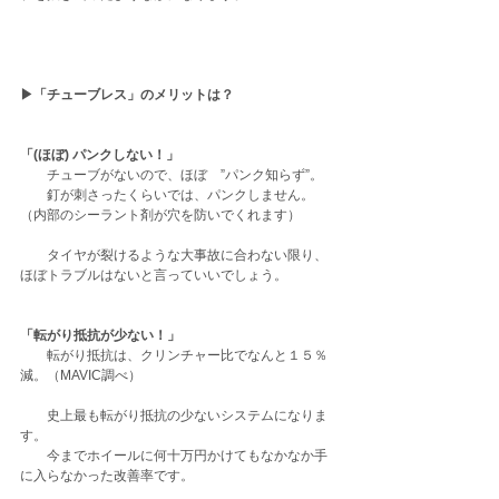
▶︎「チューブレス」のメリットは？
「(ほぼ) パンクしない！」
　　チューブがないので、ほぼ　”パンク知らず”。
　　釘が刺さったくらいでは、パンクしません。
（内部のシーラント剤が穴を防いでくれます）
　　タイヤが裂けるような大事故に合わない限り、
ほぼトラブルはないと言っていいでしょう。
「転がり抵抗が少ない！」
　　転がり抵抗は、クリンチャー比でなんと１５％
減。（MAVIC調べ）
　　史上最も転がり抵抗の少ないシステムになりま
す。
　　今までホイールに何十万円かけてもなかなか手
に入らなかった改善率です。