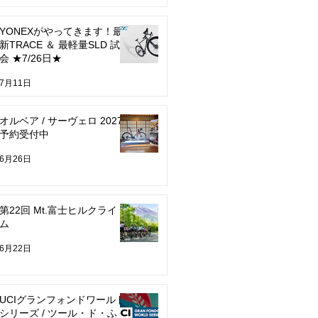
YONEXがやってきます！最
新TRACE ＆ 最軽量SLD 試乗
会 ★7/26日★
7月11日
オルベア / サーヴェロ 2027
予約受付中
6月26日
第22回 Mt.富士ヒルクライ
ム
6月22日
UCIグランフォンドワールド
シリーズ / ツール・ド・ふく